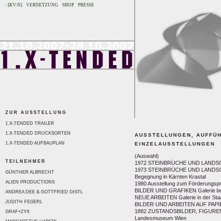
: [KV-N]
VERNETZUNG
SHOP
PRESSE
ZUR AUSSTELLUNG
1.X-TENDED TRAILER
1.X-TENDED DRUCKSORTEN
AUSSTELLUNGEN, AUFFÜ
1.X-TENDED AUFBAUPLAN
EINZELAUSSTELLUNGEN
(Auswahl)
TEILNEHMER
1972 STEINBRÜCHE UND LANDSCHA
1973 STEINBRÜCHE UND LANDSCHAF
GÜNTHER ALBRECHT
Begegnung in Kärnten Krastal
ALIEN PRODUCTIONS
1980 Ausstellung zum Förderungsp
BILDER UND GRAFIKEN Galerie bei
ANDREA DEE & GOTTFRIED DISTL
NEUE ARBEITEN Galerie in der Staa
JUDITH FEGERL
BILDER UND ARBEITEN AUF PAPIER
1882 ZUSTANDSBILDER, FIGUREN 1
GRAF+ZYX
Landesmuseum Wien