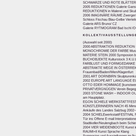
SCHWARZE UND ROTE BLÄTTER Gal
2005 REDUKTIONEN Galerie Gans
REDUKTIONEN in Malerei und Skulp
2006 IMAGINÄRE RÄUME Zwergerlgar
Schloss Fischau Blau-Gelbe Viertel
Galerie ARS Bruno/ CZ
Galerie RYTMOGRAM Bad Ischl /
KOLLEKTIVAUSSTELLUNG
(Auswahl seit 2000)
2000 ABSTRAKTION REDUKTION in Ö
MONOCHROMIE DER FARBE Museu
MATERIE STEIN 2000 Symposion bil
BUCHOBJEKTE Kulturstock 3 K.U.L
FARBLUST UND FORMGEDANKE
ABSTRAKTE WEGE IN ÖSTERREIC
Frauenbad/Baden/Wien/Klagenfurt
2001 ART DORNBIRN Skulpturenkab
2002 EUROPE ART LANGUAGE EU – 
OTTO EDER HOMMAGE [kunstwerk]
PRIVATVERGNÜGEN Verein Begegnun
2003 STONE WASH – INDOOR OUTD
am Hauptplatz.
EGON SCHIELE WERKSTATTFESTIV
KÜNSTLERINNERN NACH 45 Mimosen
Ankäufe des Landes Salzbug 2002–
2004 SCHIELEwerkstattFESTIVAL 
Tür ins Offene E-mail Interpretatio
Stadtkeller/Neulengbach beim Schie
2004 VIER WEIDENBOOTE Kunst in
RAUMI+II Kunst Sprache Klang
Symposion und Ausstellungen im [k