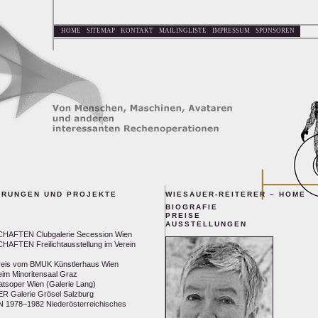
HOME
SITEMAP
KONTAKT
MAILINGLISTE
IMPRESSUM
SPONSOREN
HRUNGEN UND PROJEKTE
WIESAUER-REITERER – HOME
BIOGRAFIE
PREISE
AUSSTELLUNGEN
FTEN Clubgalerie Secession Wien
TEN Freilichtausstellung im Verein
reis vom BMUK Künstlerhaus Wien
m Minoritensaal Graz
tsoper Wien (Galerie Lang)
 Galerie Grösel Salzburg
978–1982 Niederösterreichisches