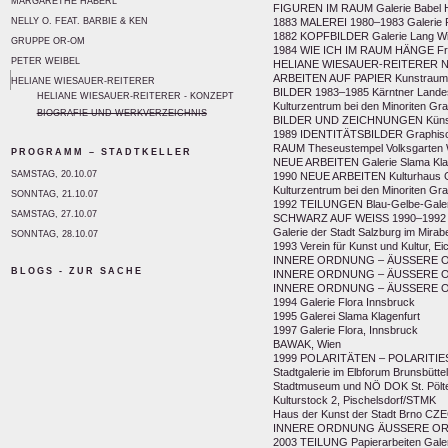
MARGARETHE HABERL
FIGUREN IM RAUM Galerie Babel 
NELLY O. FEAT. BARBIE & KEN
1883 MALEREI 1980–1983 Galerie
1882 KOPFBILDER Galerie Lang W
GRUPPE OR-OM
1984 WIE ICH IM RAUM HÄNGE Fri
PETER WEIBEL
HELIANE WIESAUER-REITERER NÖDZ
ARBEITEN AUF PAPIER Kunstraum 
HELIANE WIESAUER-REITERER
BILDER 1983–1985 Kärntner Landesg
HELIANE WIESAUER-REITERER - KONZEPT
Kulturzentrum bei den Minoriten Gr
BIOGRAFIE UND WERKVERZEICHNIS
BILDER UND ZEICHNUNGEN Künst
1989 IDENTITÄTSBILDER Graphisch
RAUM Theseustempel Volksgarten 
PROGRAMM – STADTKELLER
NEUE ARBEITEN Galerie Slama Kla
SAMSTAG, 20.10.07
1990 NEUE ARBEITEN Kulturhaus 
Kulturzentrum bei den Minoriten Gr
SONNTAG, 21.10.07
1992 TEILUNGEN Blau-Gelbe-Galer
SAMSTAG, 27.10.07
SCHWARZ AUF WEISS 1990–1992 Gal
Galerie der Stadt Salzburg im Mirabe
SONNTAG, 28.10.07
1993 Verein für Kunst und Kultur, E
INNERE ORDNUNG – ÄUSSERE OR
BLOGS - ZUR SACHE
INNERE ORDNUNG – ÄUSSERE OR
INNERE ORDNUNG – ÄUSSERE O
1994 Galerie Flora Innsbruck
1995 Galerei Slama Klagenfurt
1997 Galerie Flora, Innsbruck
BAWAK, Wien
1999 POLARITÄTEN – POLARITIES Au
Stadtgalerie im Elbforum Brunsbütt
Stadtmuseum und NÖ DOK St. Pölt
Kulturstock 2, Pischelsdorf/STMK
Haus der Kunst der Stadt Brno CZ
INNERE ORDNUNG ÄUSSERE ORDN
2003 TEILUNG Papierarbeiten Galer