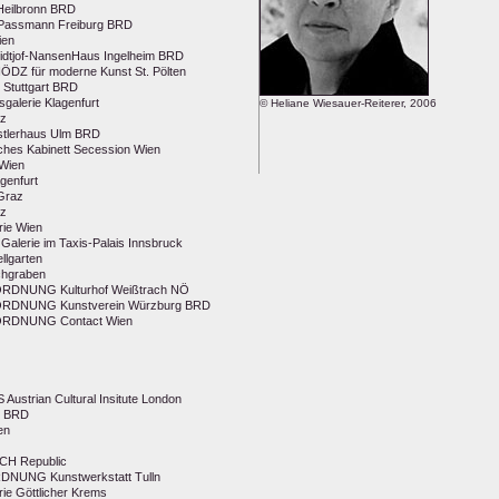
Heilbronn BRD
 Passmann Freiburg BRD
ien
dtjof-NansenHaus Ingelheim BRD
 für moderne Kunst St. Pölten
Stuttgart BRD
alerie Klagenfurt
© Heliane Wiesauer-Reiterer, 2006
az
lerhaus Ulm BRD
es Kabinett Secession Wien
Wien
genfurt
Graz
az
ie Wien
erie im Taxis-Palais Innsbruck
llgarten
ichgraben
DNUNG Kulturhof Weißtrach NÖ
DNUNG Kunstverein Würzburg BRD
RDNUNG Contact Wien
strian Cultural Insitute London
el BRD
en
ECH Republic
UNG Kunstwerkstatt Tulln
ie Göttlicher Krems