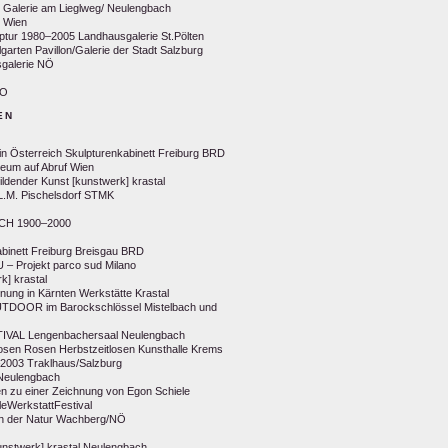
erie am Lieglweg/ Neulengbach
 Wien
tur 1980–2005 Landhausgalerie St.Pölten
ten Pavillon/Galerie der Stadt Salzburg
sgalerie NÖ
OO
EN
sterreich Skulpturenkabinett Freiburg BRD
m auf Abruf Wien
dender Kunst [kunstwerk] krastal
.M. Pischelsdorf STMK
H 1900–2000
inett Freiburg Breisgau BRD
Projekt parco sud Milano
 krastal
g in Kärnten Werkstätte Krastal
OOR im Barockschlössel Mistelbach und
AL Lengenbachersaal Neulengbach
 Rosen Herbstzeitlosen Kunsthalle Krems
2003 Traklhaus/Salzburg
Neulengbach
nen zu einer Zeichnung von Egon Schiele
leWerkstattFestival
 der Natur Wachberg/NÖ
unstwerk] krastal Neulengbach.