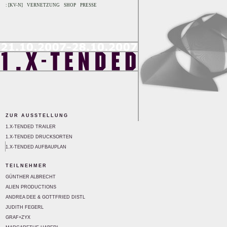
: [KV-N]
VERNETZUNG
SHOP
PRESSE
ZUR AUSSTELLUNG
1.X-TENDED TRAILER
1.X-TENDED DRUCKSORTEN
1.X-TENDED AUFBAUPLAN
TEILNEHMER
GÜNTHER ALBRECHT
ALIEN PRODUCTIONS
ANDREA DEE & GOTTFRIED DISTL
JUDITH FEGERL
GRAF+ZYX